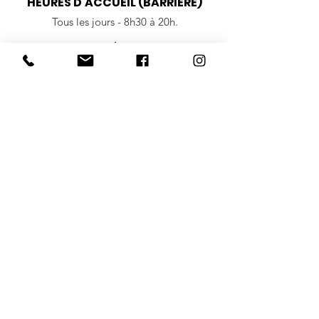
HEURES D'ACCUEIL (BARRIÈRE)
Tous les jours - 8h30 à 20h.
HEURES DÉPANNEUR
Dimanche au jeudi - 8h30 à 18h
Vendredi et samedi - 8h30 à 19h
Soyez les premiers informés !
Abonnez-vous à l'infolettre
du Camping Des Roses.
Je m'abonne