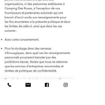
organisations, ni des personnes extérieures à
Camping Des Roses, à l'exception de nos
fournisseurs et partenaires autorisés qui ont
besoin d’avoir accès aux renseignements pour
les fins énumérées à la présente politique et dans
les limites de celle-ci, ainsi que dans les cas
suivants :
Avec votre consentement.
Pour le stockage dans des serveurs
infonuagiques, dans quel cas les renseignements
personnels pourraient transiter par des
juridictions tierces. Notez que nous ne retenons
que les services d’entreprises renommées et
dotées de politiques de confidentialité.
Pour des besoins de traitement externe : Nous
transmettons des renseignements personnels à
d’autres entreprises ou personnes de confiance
qui les traitent pour notre compte, selon nos
instructions, conformément à la présente
politique de confidentialité, avec un degré de